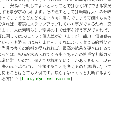
かし、安易に行動してよいということではなく納得できる状況
をする事が求められます。その理由としては転職は人生の分岐
行ってしまうとどんどん悪い方向に進んでしまう可能性もある
できれば、着実にステップアップしていく事ができるため、充
えます。人は素晴らしい環境の中で仕事を行う事ができれば、
度に関しては人によって個人差がありますが、能力・価値観共
といっても過言ではありません。それによって貰える給料など
て尚且つ多くの給料を得られれば、最高の結果を導き出せるで
よっては、転職が求められてくる事もあるため慎重な判断力が
非常に難しいので、個人で見極めていくしかありません。現在
く失われた場合には、実施することを考えるのも無理はないで
を得ることはとても大切です。焦らずゆっくりと判断するよう
いる方に⇒【
http://yoriyoitenshoku.com
】