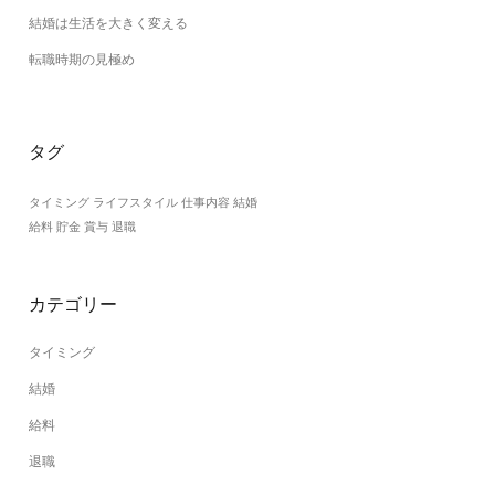
結婚は生活を大きく変える
転職時期の見極め
タグ
タイミング
ライフスタイル
仕事内容
結婚
給料
貯金
賞与
退職
カテゴリー
タイミング
結婚
給料
退職